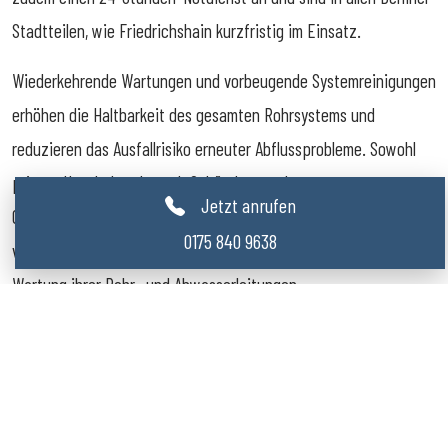
Stadtteilen, wie Friedrichshain kurzfristig im Einsatz.
Wiederkehrende Wartungen und vorbeugende Systemreinigungen
erhöhen die Haltbarkeit des gesamten Rohrsystems und
reduzieren das Ausfallrisiko erneuter Abflussprobleme. Sowohl
private Haushalte als auch Gebäudeverwaltungen,
Jetzt anrufen
Gewerbebetriebe und öffentliche Liegenschaften profitieren
0175 840 9638
von einer fachgerechten Reinigung und einer zuverlässigen
Wartung ihrer Rohr- und Abwasserleitungen.
Schnell vor Ort
Kurze Anfahrtszeiten im Notdienst innerhalb
Friedrichshain sorgen für schnelle Hilfe im Notfall.