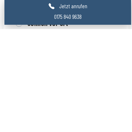
Jetzt anrufen
0175 840 9638
Schnell vor Ort
Kurze Anfahrtszeiten im Notdienst innerhalb
Marzahn sorgen für schnelle Hilfe im Notfall.
Faire Preise
Transparente Angebote ohne versteckte
Zusatzkosten schaffen Vertrauen.